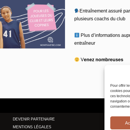
Entraînement assuré par
plusieurs coachs du club
Plus d’informations aupr
entraîneur
V
enez nombreuses
Pour offrir 
cookies pour
ces technolo
navigation ou
consentement
DEVENIR PARTENAIRE
Ac
MENTIONS LÉGALES