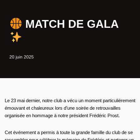
Aller
MATCH DE GALA
au
contenu
20 juin 2025
Le 23 mai dernier, notre club a vécu un moment particulièrement
émouvant et chaleureux lors d’une soirée de retrouvailles
organisée en hommage à notre président Frédéric Prost.
Cet événement a permis à toute la grande famille du club de se
rassembler pour célébrer la mémoire de Frédéric et partager un